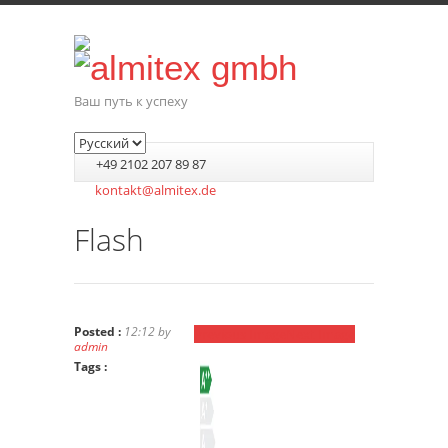
Ваш путь к успеху
+49 2102 207 89 87
kontakt@almitex.de
Flash
Posted :
12:12 by
Previous Image
Next Image
admin
Tags :