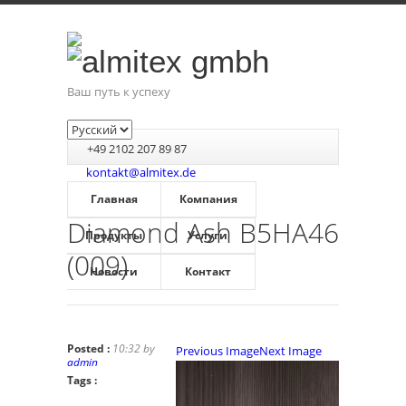
Ваш путь к успеху
+49 2102 207 89 87
kontakt@almitex.de
Главная
Компания
Diamond Ash B5HA46
Продукты
Услуги
(009)
Новости
Контакт
Posted :
10:32 by
Previous Image
Next Image
admin
Tags :