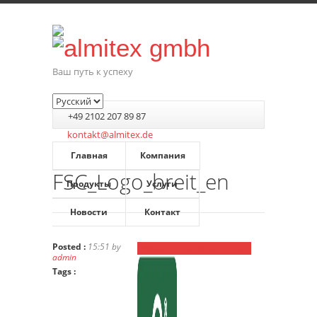
Ваш путь к успеху
+49 2102 207 89 87
kontakt@almitex.de
Главная
Компания
FSC_Logo_breit_en
Продукты
Услуги
Новости
Контакт
Posted :
15:51 by
Previous Image
Next Image
admin
Tags :