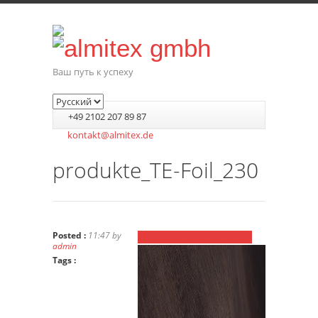
Ваш путь к успеху
+49 2102 207 89 87
kontakt@almitex.de
produkte_TE-Foil_230
Posted :
11:47 by
Previous Image
Next Image
admin
Tags :