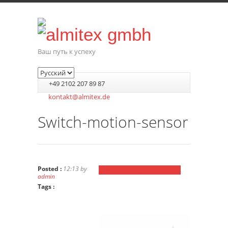
Ваш путь к успеху
+49 2102 207 89 87
kontakt@almitex.de
Switch-motion-sensor
Posted :
12:13 by
Previous Image
Next Image
admin
Tags :